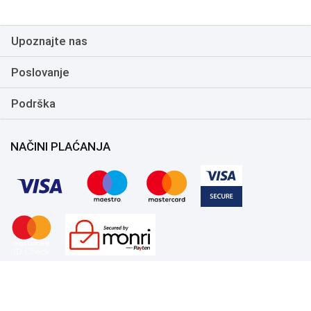
Upotreba pribora: Sigurno za
korištenje sa metalnim
lopaticama i kašikama
Upoznajte nas
Poslovanje
Podrška
NAČINI PLAĆANJA
Copyright 1999.-2026. UNI-EXPERT d.o.o. Sva prava zadržana