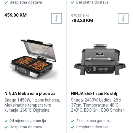
Poklopac posude sa otvorom
samo jedan uređaj, Autentičan
Besplatna dostava
Besplatna dostava
za sipanje, Bezbedno za
okus drva: Zahvaljujući
pranje u mašini za sudove,
Woodfire tehnologiji,
459,00 KM
Dimenzije (ŠxVxD): 21.2 x 44.5
Visokotemperaturna pećnica
979,00 KM
783,20 KM
x 17.4 cm, Masa: 4.33 kg
370°C, Dimilica: Bez plamena i
komplikacija, Tajmer, Visina cm
47, Širina cm 56,7, Dubina cm
61,5, Težina 19.1kg
NINJA Električna ploča za
NINJA Električni Roštilj
pečenje Sizzle Pro XL
Woodfire 7u1 OG701EU
Snaga 1450W, 1 zona kuhanja,
Snaga: 2400W, Ladica: 28 x
GX101EU
Maksimalna temperatura
37cm, Temperatura: 40°C -
kuhanja: 260°C, Digitalna
240°C, BBQ Grill, BBQ Smoker,
kontrola temperature,
Air Fryer na otvorenom, Ninja
Autentični okus roštilja za
Woodfire Pelete, All-Purpose
24 mjeseca garancija
24 mjeseca garancija
unutra, Bolja kontrola
Blend, Robust Blend,
Besplatna dostava
Besplatna dostava
temperature zahvaljujući
Nehrđajući čelik, Vodootporan