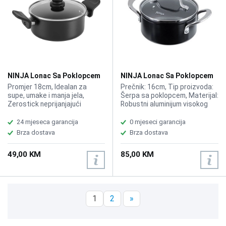
NINJA Lonac Sa Poklopcem
NINJA Lonac Sa Poklopcem
Zerostick Classic 18cm
Zerostick Essentials 16cm
Promjer 18cm, Idealan za
Prečnik: 16cm, Tip proizvoda:
CW50218DE
C10216DE
supe, umake i manja jela,
Šerpa sa poklopcem, Materijal:
Zerostick neprijanjajući
Robustni aluminijum visokog
premaz, Stakleni poklopac za
kvaliteta, Tehnologija
kontrolu kuhanja, Pogodno za
premaza: ZEROSTICK
24 mjeseca garancija
0 mjeseci garancija
sve vrste ploča uključujući
(neprijanjajući sloj otporan na
Brza dostava
Brza dostava
indukciju, Otpornost na
ogrebotine), Otpornost na
pećnicu, Jednostavno
toplotu (Rerna): Sigurna za
49,00 KM
85,00 KM
čišćenje i održavanje
upotrebu do 260 °C,
Kompatibilnost ploča:
Indukcija, plin, električna,
keramička, Karakteristike:
Ravnomjerna distribucija
1
2
»
toplote, ergonomski hvat,
Sigurnost: Bez PFOA, olova i
kadmijuma, Čišćenje: Sigurno
za pranje u mašini za suđe,