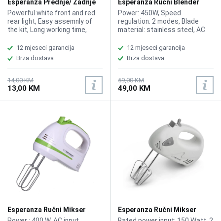
Esperanza Prednje/ Zadnje
Esperanza Ručni Blender
Svjetlo za Biciklo EOT015
Pesto EKM003E 450W
Powerful white front and red
Power: 450W, Speed ​​
rear light, Easy assemnly of
regulation: 2 modes, Blade
the kit, Long working time,
material: stainless steel, AC
Multifunctional, Spray
220 - 240V, 50/60Hz, Color:
resistant, Power : 4x AAA
Gray, Mixing container: 500 ml,
12 mjeseci garancija
12 mjeseci garancija
(front light - not included) | 2x
750 ml chopping container,
Brza dostava
Brza dostava
AAA (rear light - not included)
Included: 1 x Blender 1 x Mixing
container 1 x Chopping
container 1 x Whipping
14,00 KM
59,00 KM
13,00 KM
49,00 KM
attachment
Esperanza Ručni Mikser
Esperanza Ručni Mikser
Apple Pie EKM011 400W
Muffin EKM007E 150W
Power : 400 W, AC input
Rated power input: 150 Watt, 2