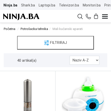
Ninja.ba
Shark.ba
Laptopi.ba
Televizori.ba
Monitori.ba
Prin
Početna
Potrošacka tehnika
Mali kućanski aparati
FILTRIRAJ
40 artikal(a)