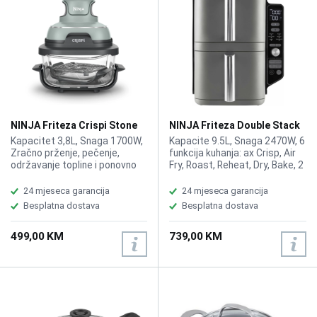
29,8cm, Težina 5,17kg
NINJA Friteza Crispi Stone
NINJA Friteza Double Stack
4u1 Mint FN101EUSG
XL SL400EU
Kapacitet 3,8L, Snaga 1700W,
Kapacite 9.5L, Snaga 2470W, 6
Zračno prženje, pečenje,
funkcija kuhanja: ax Crisp, Air
održavanje topline i ponovno
Fry, Roast, Reheat, Dry, Bake, 2
hrskanje, Zrak zagrijan do 185
neovisne zone kuhanja,
°C, Ninja TempWare – staklene
Vertikalni dizajn, Tehnologija
24 mjeseca garancija
24 mjeseca garancija
posude otporne na toplinske
za kuhanje na 4 nivoa,
Besplatna dostava
Besplatna dostava
šokove koje ne sadrže PFAS,
Nezavisno kontrolisani
Kuhanje sa malo ili nimalo ulja,
pretinci, Kontrola temperature,
499,00 KM
739,00 KM
Zaštita površina od topline,
Izolacija hladnog zida (za
Dijelovi perivi u perilici posuđa i
sigurnu upotrebu), Dimenzije:
lako spremanje, Dimenzije
28 x 38,5 x 47 cm (V x Š x D),
(ŠxVxD) 304x345x340mm,
Težina: 10,3kg
Težina 6,8kg