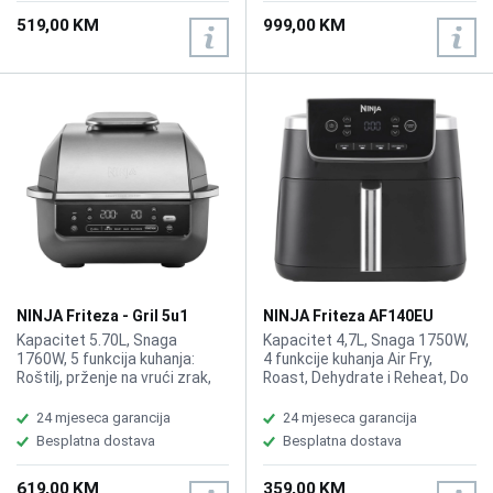
ProTemp iQ, Materijal površine
prema ocjeni IPX4, Težina:
519,00 KM
999,00 KM
za kuhanje: nehrđajući čelik,
13,9kg
Dimenzije površine za kuhanje:
24,7 x 47cm, Težina: 10,5kg
NINJA Friteza - Gril 5u1
NINJA Friteza AF140EU
EG351EU
Kapacitet 5.70L, Snaga
Kapacitet 4,7L, Snaga 1750W,
1760W, 5 funkcija kuhanja:
4 funkcije kuhanja Air Fry,
Roštilj, prženje na vrući zrak,
Roast, Dehydrate i Reheat, Do
pečenje u pećnici, pečenje u
6 porcija, PTFE neljepljivi
pećnici i dehidracija, Brzo
premaz, Zaštita od
24 mjeseca garancija
24 mjeseca garancija
roštiljanje i kuhanje: Ciklonska
pregrijavanja, Pečenje bez ulja,
Besplatna dostava
Besplatna dostava
zračna tehnologija i debela
Vrsta prženja Vrući zrak,
ploča za roštilj brzo kuhaju
Minimalna temperatura: 40,
619,00 KM
359,00 KM
hranu, Pametni sustav kuhanja:
Maksimalna temperatura: 240,