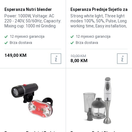
Overheating protection: Yes,
Temperature range (mp): 40 -
Esperanza Nutri blender
Esperanza Prednje Svjetlo za
100 C
Nutri Master EKM028 1000W
Biciklo EOT012
Power: 1000W, Voltage: AC
Strong white light, Three light
220 - 240V, 50/60Hz, Capacity:
modes 100%, 50%, Pulse, Long
Mixing cup: 1000 ml Grinding
working time, Easy installation,
cup: 450 ml, Anti-slip suction
Material: plastic, Power: 3 AAA
cups, Knife with six mixing
batteries, not included
12 mjeseci garancija
12 mjeseci garancija
blades, Knife with two blades
Brza dostava
Brza dostava
for mincing, Length of the
power cord : 125 cm,
149,00 KM
Dimensions: 385 x 158 x
10,00 KM
8,00 KM
158mm