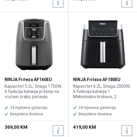
Ugrađena sonda termometra
Dimenzije (cm): 26,5 x 28,5 x 36
uklanja nagađanja, za
cm, Težina: 4.8kg
savršenu razinu kuhanja,
Težina 8,3kg
NINJA Friteza AF160EU
NINJA Friteza AF180EU
Kapacitet 5.2L, Snaga 1750W,
Kapacitet 6.2L, Snaga 2000W,
6 funkcija kuhanja prženje na
6 funkcija kuhanja 1.
vrućem zraku, pečenje,
Maksimalno hrskavo, 2.
podgrijavanje, sušenje, Max
Prženje na zraku, 3. Pečenje, 4.
Crisp, PTFE neljepljivi premaz,
Pekarski proizvodi, 5.
24 mjeseca garancija
24 mjeseca garancija
Zaštita od pregrijavanja,
Podgrijavanje, 6. Sušenje,
Besplatna dostava
Besplatna dostava
Pečenje bez ulja, Vrsta
Priprema do 6 porcija, PTFE
prženja Vrući zrak, Minimalna
neljepljivi premaz, Vrsta
369,00 KM
419,00 KM
temperatura: 40, Maksimalna
prženja Vrući zrak, Pečenje
temperatura: 240, Dimenzije
bez ulja, Minimalna