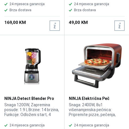
miješanja po punjenju,
Woodfire BBQ Grill serije
24 mjeseca garancija
24 mjeseca garancija
pružajući do 2 sata upotrebe
OG700, OG850 i OG901
Brza dostava
Brza dostava
nakon samo 2 sata punjenja,
Jednostavnost korištenja:
169,00 KM
49,00 KM
Timer, Kontinuirano podesiv,
Jedna postavka, Kontrola
putem tipke, Protuklizne
nogice, Opcija pohrane kabla,
Dužina kabla: 0,2 metra,
Težina: 0,79 kg
NINJA Detect Blender Pro
NINJA Električna Peč
TB201EU
Woodfire 8u1 OO101EU
Snaga 1200W, Zapremina
Snaga: 2400W, 8u1
posude: 1.9 l, Brzine: 14 brzina,
višenamjenska pećnica:
Funkcije: Odloženi start, 4
Pripremite pizze, pečenja,
ručna programa, 6 automatska
dimljena jela, dehidrirane
programa, Drobljenje leda,
grickalice i još mnogo toga uz
24 mjeseca garancija
24 mjeseca garancija