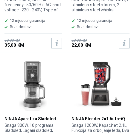
frequency : 50/60 Hz, AC input
stainless steel stirrers, 2
voltage : 220 - 240V, Type of
stainless steel whisks,
tips : For mixing, For whipping,
Adjustable speed: 7 gears,
Product width : 85mm,
The EJECT function ensures
12 mjeseci garancija
12 mjeseci garancija
Ergonomic handle, Number of
stable assembly and
Brza dostava
Brza dostava
speeds : 5, Color : White and
convenient removal of mixers
green
and beaters, Weight: 0.4 kg
39,00 KM
28,00 KM
35,00 KM
22,00 KM
NINJA Aparat za Sladoled
NINJA Blender 2u1 Auto-iQ
Creami 10u1 NC502EU
BN750EU
Snaga 800W, 10 programa
Snaga 1200W, Kapacitet 2.1L,
Sladoled, Lagani sladoled,
Funkcija za drboljenje leda, Dva