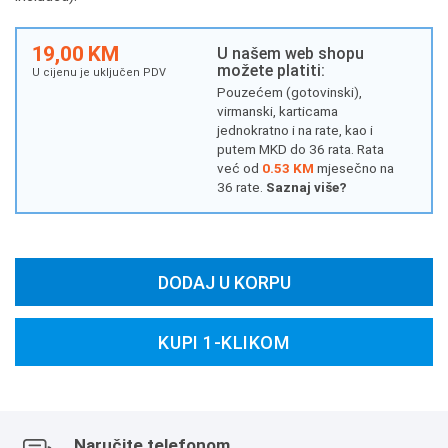
19,00 KM
U našem web shopu
možete platiti:
U cijenu je uključen PDV
Pouzećem (gotovinski),
virmanski, karticama
jednokratno i na rate, kao i
putem MKD do 36 rata. Rata
već od
0.53 KM
mjesečno na
36 rate.
Saznaj više?
DODAJ U KORPU
KUPI 1-KLIKOM
Naručite telefonom