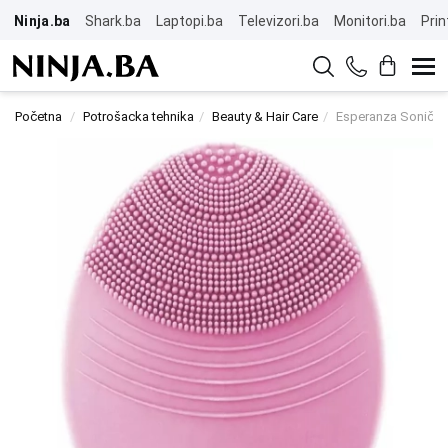
Ninja.ba
Shark.ba
Laptopi.ba
Televizori.ba
Monitori.ba
Prin
Početna
Potrošacka tehnika
Beauty & Hair Care
Esperanza Sonični 