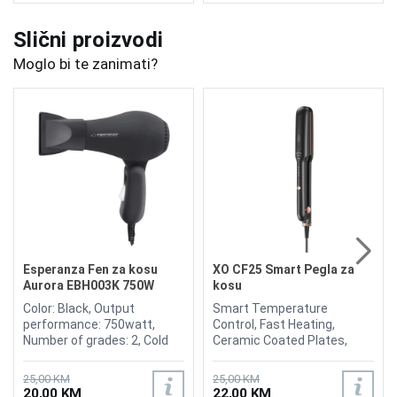
Slični proizvodi
Moglo bi te zanimati?
Esperanza Fen za kosu
XO CF25 Smart Pegla za
Aurora EBH003K 750W
kosu
Color: Black, Output
Smart Temperature
performance: 750watt,
Control, Fast Heating,
Number of grades: 2, Cold
Ceramic Coated Plates,
air grade: No, Ionic
Lightweight and Ergonomic
conditioning: No, diffuser:
Design, LED Display,
25,00 KM
25,00 KM
No, Collapsible: Yes
Automatic shut-off
20,00 KM
22,00 KM