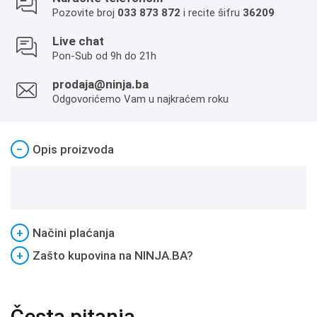
Pozovite broj
033 873 872
i recite šifru
36209
Live chat
Pon-Sub od 9h do 21h
prodaja@ninja.ba
Odgovorićemo Vam u najkraćem roku
−
Opis proizvoda
+
Načini plaćanja
+
Zašto kupovina na NINJA.BA?
Česta pitanja