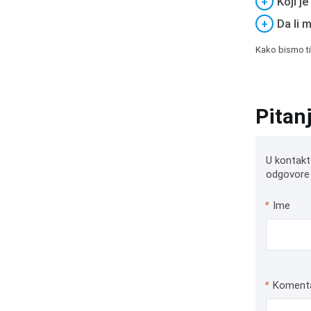
+
Koji j
+
Da li 
Kako bismo ti
Pitan
U kontakt
odgovore 
*
Ime
*
Koment