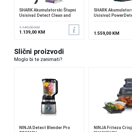
SHARK Akumulatorski Štapni
SHARK Akumulators
Usisivač Detect Clean and
Usisivač PowerDete
Empty IW3612EUT
Empty IP3251EUT
1.149,00 KM
1.139,00 KM
1.559,00 KM
Slični proizvodi
Moglo bi te zanimati?
NINJA Detect Blender Pro
NINJA Friteza Crisp