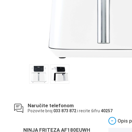
Naručite telefonom
Pozovite broj
033 873 872
i recite šifru
40257
−
Opis p
NINJA FRITEZA AF180EUWH