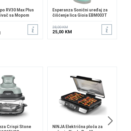
po RV30 Max Plus
Esperanza Sonični uređaj za
sivač sa Mopom
čišćenje lica Gioia EBM003T
28,00 KM
25,00 KM
M
NI
Cr
Sn
Sl
Ge
(M
Sl
po
5
fu
eza Crispi Stone
NINJA Električna ploča za
po