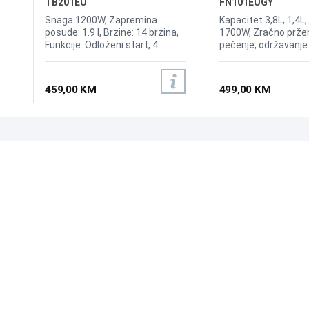
TB201EU
FN101EUGY
Snaga 1200W, Zapremina
Kapacitet 3,8L, 1,4L
posude: 1.9 l, Brzine: 14 brzina,
1700W, Zračno pržen
Funkcije: Odloženi start, 4
pečenje, održavanje 
ručna programa, 6 automatska
ponovno hrskanje, Zr
programa, Drobljenje leda,
do 185 °C, Ninja Te
Poklopac posude sa otvorom
staklene posude ot
459,00 KM
499,00 KM
za sipanje, Bezbedno za pranje
toplinske šokove koj
u mašini za sudove, Dimenzije
sadrže PFAS, Kuhanj
(ŠxVxD): 21.2 x 44.5 x 17.4 cm,
ili nimalo ulja, Zašti
Masa: 4.33 kg
od topline, Dijelovi pe
perilici posuđa i lak
UPOZNAJTE NAS
POSLOVANJE
Dimenzije (ŠxVxD)
304x345x340mm, Te
O nama
Uslovi poslovanja
Prodajna mjesta
Načini plaćanja
Kontaktirajte nas
Sigurnost plaćanja
Zašto kupiti od nas?
Načini dostave
NAČINI PLAĆANJA