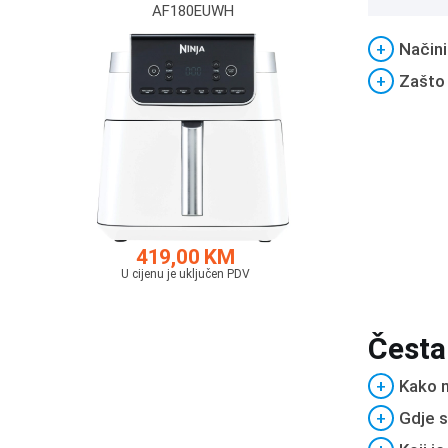
AF180EUWH
+
Načini
+
Zašto
419,00 KM
U cijenu je uključen PDV
Česta
+
Kako m
+
Gdje s