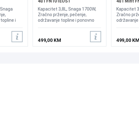
4u1 FN101EUST
4u1 Mint 
, Snaga
Kapacitet 3,8L, Snaga 1700W,
Kapacitet 
je,
Zračno prženje, pečenje,
Zračno prže
topline i
održavanje topline i ponovno
održavanje 
ak zagrijan
hrskanje, Zrak zagrijan do 185
hrskanje, Z
mpWare –
°C, Ninja TempWare – staklene
°C, Ninja 
porne na
posude otporne na toplinske
posude otp
499,00 KM
499,00 K
e ne
šokove koje ne sadrže PFAS,
šokove koj
e sa malo
Kuhanje sa malo ili nimalo ulja,
Kuhanje sa m
ta površina
Zaštita površina od topline,
Zaštita pov
rivi u
Dijelovi perivi u perilici posuđa i
Dijelovi peri
o spremanje,
lako spremanje, Dimenzije
lako sprem
PODRŠKA
PRATI NAS
(ŠxVxD) 304x345x340mm,
(ŠxVxD) 3
žina 6,8kg
Težina 6,8kg
Težina 6,8
Česta pitanja?
Reklamacije i povrati
Servis