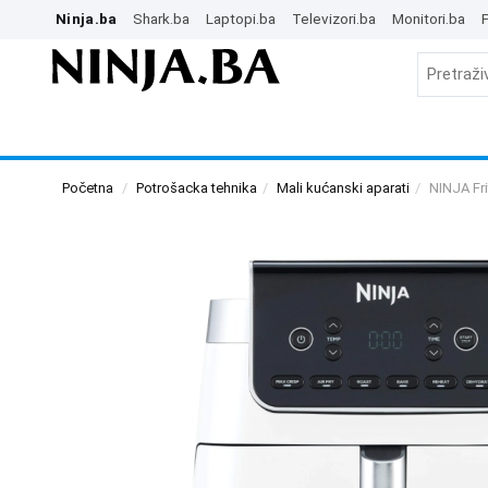
Ninja.ba
Shark.ba
Laptopi.ba
Televizori.ba
Monitori.ba
P
Početna
Potrošacka tehnika
Mali kućanski aparati
NINJA Fr