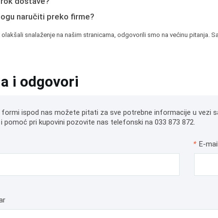
e rok dostave?
mogu naručiti preko firme?
 olakšali snalaženje na našim stranicama, odgovorili smo na većinu pitanja. Sa
ja i odgovori
 formi ispod nas možete pitati za sve potrebne informacije u vezi s
i pomoć pri kupovini pozovite nas telefonski na 033 873 872.
*
E-mai
ar