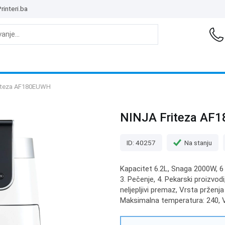
rinteri.ba
iteza AF180EUWH
NINJA Friteza AF
ID: 40257
Na stanju
Kapacitet 6.2L, Snaga 2000W, 6 
3. Pečenje, 4. Pekarski proizvodi
neljepljivi premaz, Vrsta prženj
Maksimalna temperatura: 240, Vi