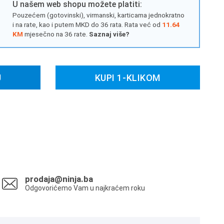
U našem web shopu možete platiti:
Pouzećem (gotovinski), virmanski, karticama jednokratno
i na rate, kao i putem MKD do 36 rata. Rata već od
11.64
KM
mjesečno na 36 rate.
Saznaj više?
U
KUPI 1-KLIKOM
prodaja@ninja.ba
Odgovorićemo Vam u najkraćem roku