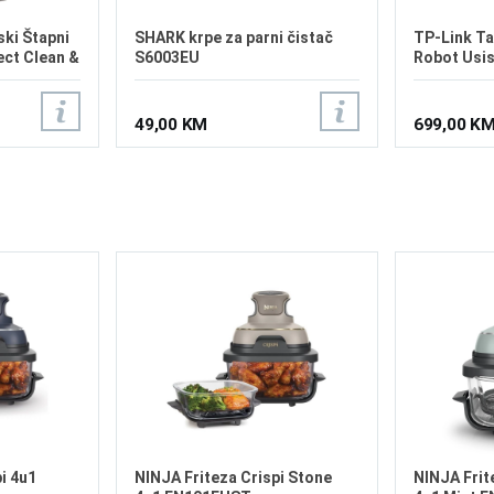
ki Štapni
SHARK krpe za parni čistač
TP-Link Ta
ct Clean &
S6003EU
Robot Usi
49,00 KM
699,00 K
i 4u1
NINJA Friteza Crispi Stone
NINJA Frit