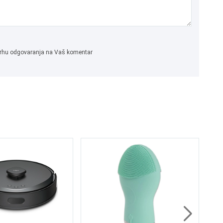
 svrhu odgovaranja na Vaš komentar
SH
Us
8