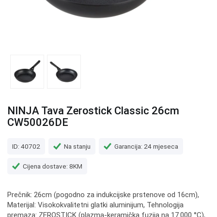
NINJA Tava Zerostick Classic 26cm
CW50026DE
ID: 40702
Na stanju
Garancija: 24 mjeseca
Cijena dostave: 8KM
Prečnik: 26cm (pogodno za indukcijske prstenove od 16cm),
Materijal: Visokokvalitetni glatki aluminijum, Tehnologija
premaza: ZEROSTICK (plazma-keramička fuzija na 17.000 °C),