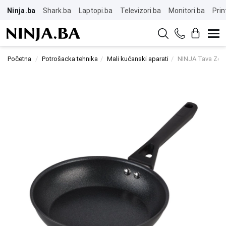
Ninja.ba
Shark.ba
Laptopi.ba
Televizori.ba
Monitori.ba
Prin
Početna
Potrošacka tehnika
Mali kućanski aparati
NINJA Tava Zer