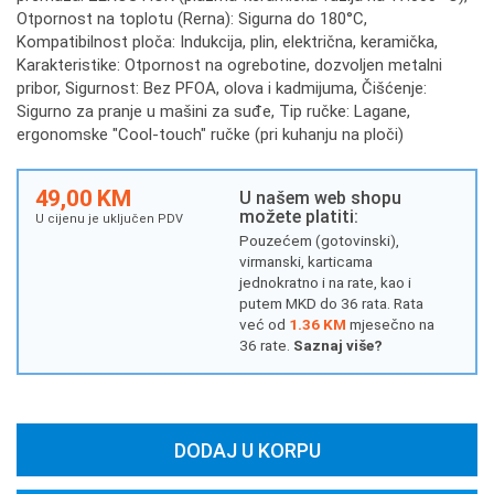
Otpornost na toplotu (Rerna): Sigurna do 180°C,
Kompatibilnost ploča: Indukcija, plin, električna, keramička,
Karakteristike: Otpornost na ogrebotine, dozvoljen metalni
pribor, Sigurnost: Bez PFOA, olova i kadmijuma, Čišćenje:
Sigurno za pranje u mašini za suđe, Tip ručke: Lagane,
ergonomske "Cool-touch" ručke (pri kuhanju na ploči)
49,00 KM
U našem web shopu
možete platiti:
U cijenu je uključen PDV
Pouzećem (gotovinski),
virmanski, karticama
jednokratno i na rate, kao i
putem MKD do 36 rata. Rata
već od
1.36 KM
mjesečno na
36 rate.
Saznaj više?
DODAJ U KORPU