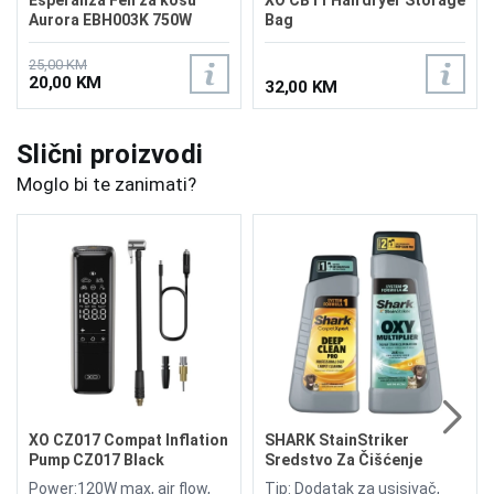
Aurora EBH003K 750W
Bag
25,00 KM
20,00 KM
32,00 KM
Slični proizvodi
Moglo bi te zanimati?
XO CZ017 Compat Inflation
SHARK StainStriker
Pump CZ017 Black
Sredstvo Za Čišćenje
Power:120W max, air flow,
Tip: Dodatak za usisivač,